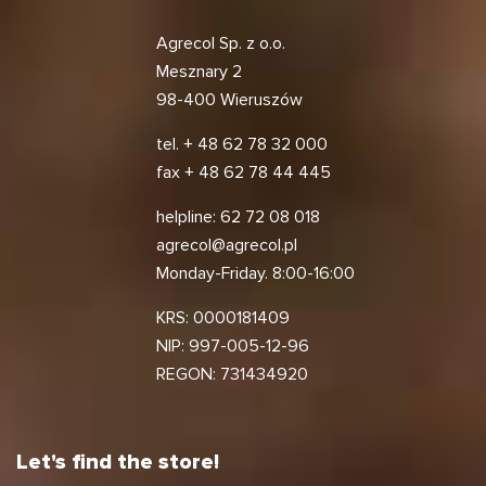
Agrecol Sp. z o.o.
Mesznary 2
98-400 Wieruszów
tel.
+ 48 62 78 32 000
fax
+ 48 62 78 44 445
helpline:
62 72 08 018
agrecol@agrecol.pl
Monday-Friday. 8:00-16:00
KRS: 0000181409
NIP: 997-005-12-96
REGON: 731434920
Let's find the store!