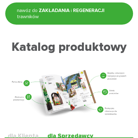
nawóz do
ZAKŁADANIA
i
REGENERACJI
trawników
Katalog produktowy
dla Klienta
dla Sprzedawcy