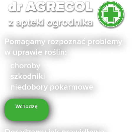
Pomagamy rozpoznać problemy
w uprawie roślin:
choroby
szkodniki
niedobory pokarmowe
Wchodzę
Doradzamy jak prawidłowo