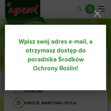
Wpisz swój adres e-mail, a
otrzymasz dostęp do
poradnika Środków
WSZYSTKIE PORADY
Ochrony Roślin!
IGLAKI I TRAWNIKI
ROŚLINY BALKONOWE I
DOMOWE
OWOCE, WARZYWA I ZIOŁA