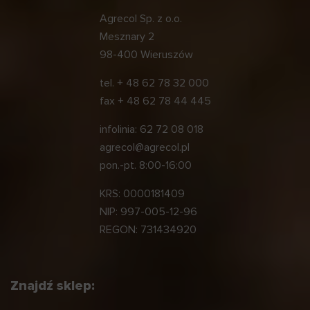
Agrecol Sp. z o.o.
Mesznary 2
98-400 Wieruszów
tel.
+ 48 62 78 32 000
fax
+ 48 62 78 44 445
infolinia:
62 72 08 018
agrecol@agrecol.pl
pon.-pt. 8:00-16:00
KRS: 0000181409
NIP: 997-005-12-96
REGON: 731434920
Znajdź sklep: