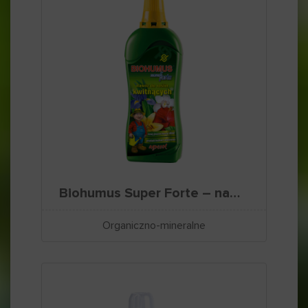
Biohumus Super Forte – nawóz do roślin kwitnących
Organiczno-mineralne