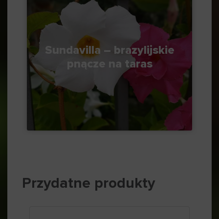
Sundavilla – brazylijskie
pnącze na taras
Przydatne produkty