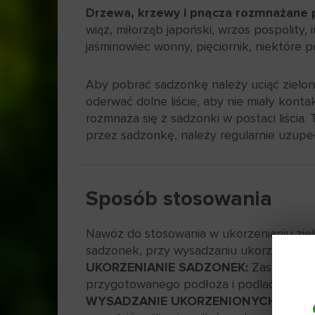
Drzewa, krzewy i pnącza rozmnażane po
wiąz, miłorząb japoński, wrzos pospolity, i
jaśminowiec wonny, pięciornik, niektóre po
Aby pobrać sadzonkę należy uciąć zielony
oderwać dolne liście, aby nie miały konta
rozmnaża się z sadzonki w postaci liśc
przez sadzonkę, należy regularnie uzupe
Sposób stosowania
Nawóz do stosowania w ukorzenianiu zie
sadzonek, przy wysadzaniu ukorzenionych 
UKORZENIANIE SADZONEK:
Zastosować 
przygotowanego podłoża i podlać wodą.
WYSADZANIE UKORZENIONYCH ROŚLI