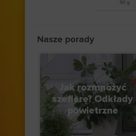
90 g
Nasze porady
Jak rozmnożyć
szeflerę? Odkłady
powietrzne