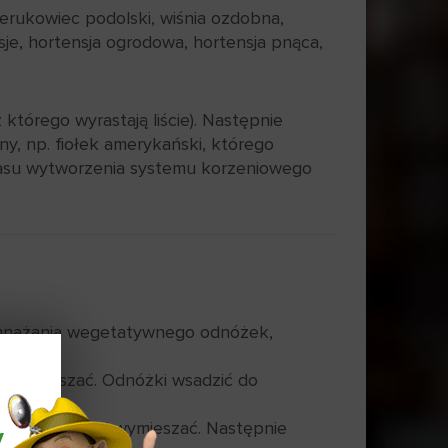
perukowiec podolski, wiśnia ozdobna,
uksje, hortensja ogrodowa, hortensja pnąca,
tórego wyrastają liście). Następnie
ny, np. fiołek amerykański, którego
czasu wytworzenia systemu korzeniowego
ozmnażania wegetatywnego odnóżek,
 i wymieszać. Odnóżki wsadzić do
orzeniającego i wymieszać. Następnie
y