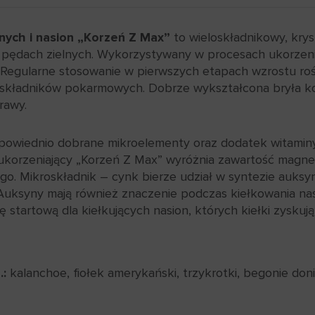
nych i nasion „Korzeń Z Max”
to wieloskładnikowy, krys
 o pędach zielnych. Wykorzystywany w procesach ukorzen
 Regularne stosowanie w pierwszych etapach wzrostu roś
 i składników pokarmowych. Dobrze wykształcona bryła 
rawy.
owiednio dobrane mikroelementy oraz dodatek witaminy 
korzeniający „Korzeń Z Max” wyróżnia zawartość magne
. Mikroskładnik – cynk bierze udział w syntezie auks
. Auksyny mają również znaczenie podczas kiełkowania na
startową dla kiełkujących nasion, których kiełki zyskują 
.:
kalanchoe, fiołek amerykański, trzykrotki, begonie doni