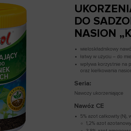
UKORZENI
DO SADZO
NASION „
wieloskładnikowy nawó
łatwy w użyciu – do mi
wpływa korzystnie na 
oraz kiełkowania nasio
Seria:
Nawozy ukorzeniające
Nawóz CE
5% azot całkowity (N), 
1,2% azot azotanowy
3,8% azot amonowy;