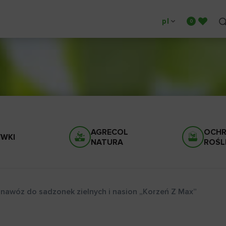
pl
AGRECOL
OCH
WKI
NATURA
ROŚL
 nawóz do sadzonek zielnych i nasion „Korzeń Z Max”