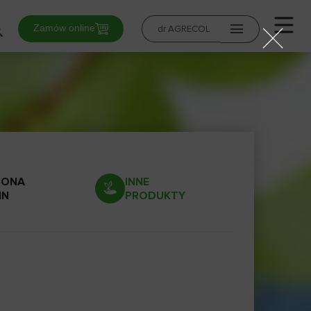
Zamów online
dr AGRECOL
0
RONA
INNE
IN
PRODUKTY