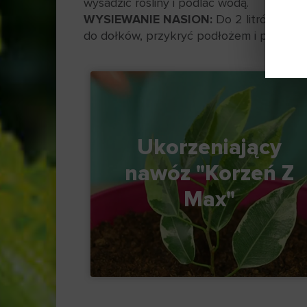
wysadzić rośliny i podlać wodą.
WYSIEWANIE NASION:
Do 2 litrów podł
do dołków, przykryć podłożem i podlać 
Ukorzeniający
nawóz "Korzeń Z
Max"