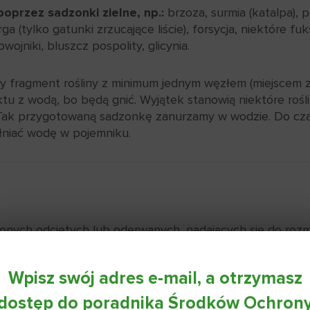
przez sadzonki zielne, np.:
brzoza, surmia (katalpa), 
rga (tylko gatunki zrzucające liście), forsycja, niektóre f
wojniki, bluszcz pospolity, glicynia.
 fragment rośliny z minimum jednym węzłem (miejscem z k
ktu z wodą, bo będą gnić. Wyjątek stanowią niektóre rośli
ia. Tak przygotowaną sadzonkę zanurzamy w wodzie. Do 
łniać wodę w pojemniku.
lonych odciętych lub oderwanych, nadających się do r
roślin oraz przy wysiewie nasion.
1 łyżeczkę (5 g) nawozu na 2 litry podłoża do sadzonek
Wpisz swój adres e-mail, a otrzymasz
N:
Do 1 litra podłoża wsypać 1 łyżeczkę (5 g) nawozu uk
dostęp do poradnika Środków Ochron