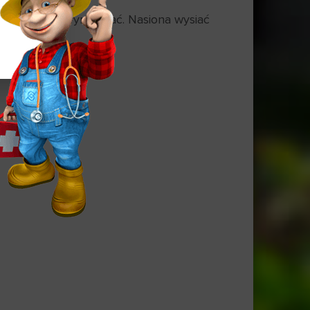
a następnie wymieszać. Nasiona wysiać