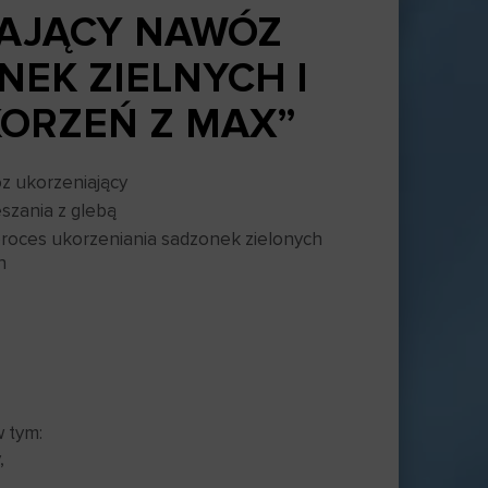
AJĄCY NAWÓZ
NEK ZIELNYCH I
KORZEŃ Z MAX”
z ukorzeniający
eszania z glebą
proces ukorzeniania sadzonek zielonych
n
w tym:
,