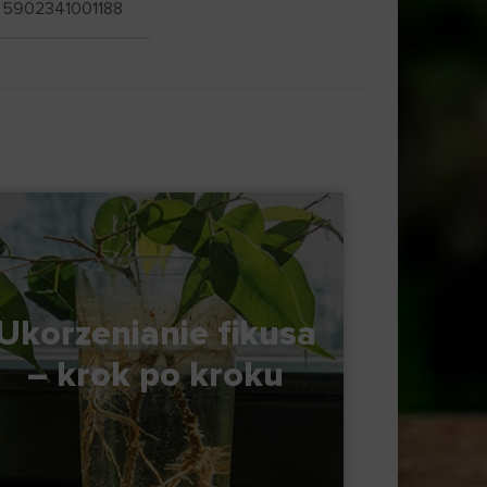
5902341001188
Ukorzenianie fikusa
– krok po kroku