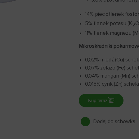
14% pieciotlenek fosfor
5% tlenek potasu (K
O
2
11% tlenek magnezu (M
Mikroskładniki pokarmow
0,02% miedź (Cu) sche
0,07% żelazo (Fe) sch
0,04% mangan (Mn) sc
0,015% cynk (Zn) sche
Kup teraz
Dodaj do schowka