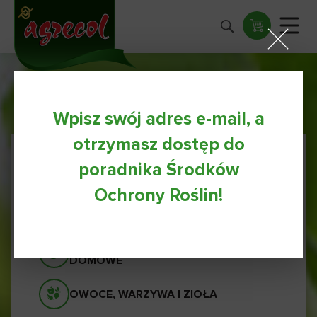
Wpisz swój adres e-mail, a
otrzymasz dostęp do
poradnika Środków
WSZYSTKIE PORADY
Ochrony Roślin!
IGLAKI I TRAWNIKI
ROŚLINY BALKONOWE I
DOMOWE
OWOCE, WARZYWA I ZIOŁA