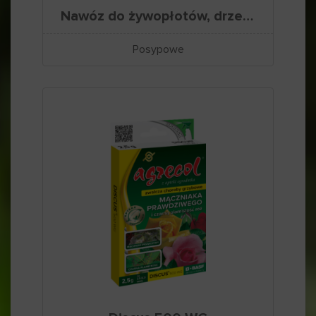
Nawóz do żywopłotów, drzew i krzewów ozdobnych
Posypowe