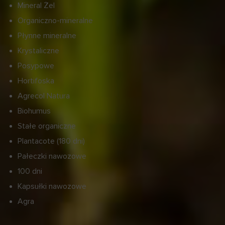
Mineral Żel
Organiczno-mineralne
Płynne mineralne
Krystaliczne
Posypowe
Hortifoska
Agrecol Natura
Biohumus
Stałe organiczne
Plantacote (180 dni)
Pałeczki nawozowe
100 dni
Kapsułki nawozowe
Agra