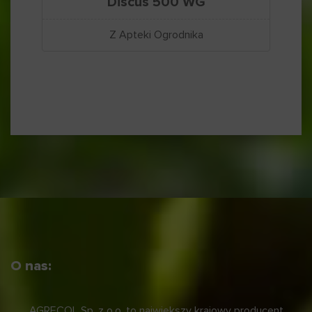
Discus 500 WG
Z Apteki Ogrodnika
O nas:
AGRECOL Sp. z o.o. to największy krajowy producent