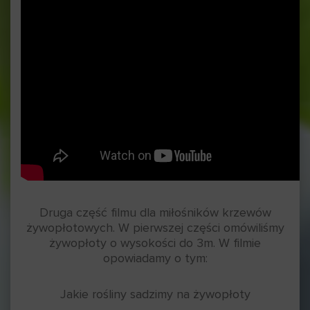
Druga część filmu dla miłośników krzewów
żywopłotowych. W pierwszej części omówiliśmy
żywopłoty o wysokości do 3m. W filmie
opowiadamy o tym:
Jakie rośliny sadzimy na żywopłoty