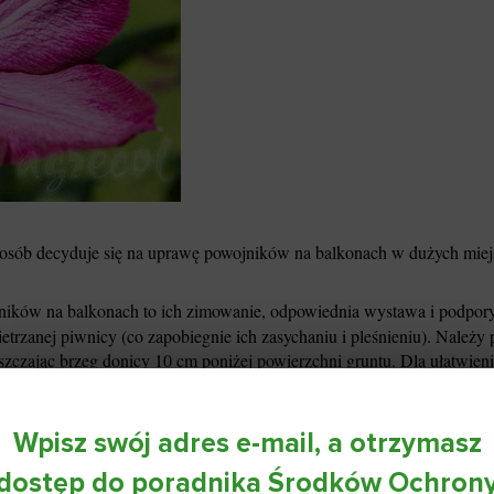
 osób decyduje się na uprawę powojników na balkonach w dużych mie
ków na balkonach to ich zimowanie, odpowiednia wystawa i podpory.
ietrzanej piwnicy (co zapobiegnie ich zasychaniu i pleśnieniu). Należ
zczając brzeg donicy 10 cm poniżej powierzchni gruntu. Dla ułatwie
opczyk. W marcu/kwietniu rośliny przenosimy na balkon, przesadzamy
Zimowanie na balkonie jest dość ryzykowne (nikt nie wie czy nie wró
łożonym grubo z każdej strony (od spodu też) np. styropianem i przy
Wpisz swój adres e-mail, a otrzymasz
dostęp do poradnika Środków Ochron