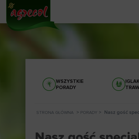
WSZYSTKIE
IGLAKI
PORADY
TRAW
>
>
Nasz gość spe
STRONA GŁÓWNA
PORADY
Nasz gość specja