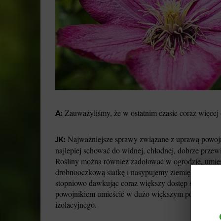
Zauważyliśmy, że w ostatnim czasie coraz więcej
A:
Najważniejsze sprawy związane z uprawą powojni
JK:
najlepiej schować do widnej, chłodnej, dobrze przew
Rośliny można również zadołować w ogrodzie, umies
drobnooczkową siatkę i nasypujemy ziemię tworząc k
stopniowo dawkując coraz większy dostęp światła). 
powojnikiem umieścić w dużo większym pojemniku wy
izolacyjnego.