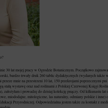
o?
nie 30 lat mojej pracy w Ogrodzie Botanicznym. Początkowo zajmował
atorski, bardzo trwały druk 260 tablic dydaktycznych (wydanych także
 przeze mnie na przestrzeni 10 lat, 150 przekrojami poprzecznymi pn
rugą stałą wystawę oraz nad roślinami z Polskiej Czerwonej Księgi Roś
), założyłam i prowadzę do dzisiaj kolekcję pnączy. Od kilkunastu lat o
e, miododajne, mitologiczne, las naturalny, odmiany polskie i inne) o
ukacji Przyrodniczej. Odpowiedzialna jestem także za kontakt z medi
rodzie.