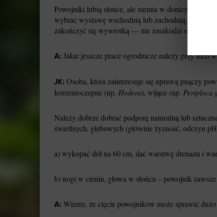
Powojniki lubią słońce, ale ziemia w donicy szybko 
wybrać wystawę wschodnią lub zachodnią. Podpory po
zakończyć się wywrotką — nie zaszkodzi obciążyć 
Jakie jeszcze prace ogrodnicze należy przy nich
A:
Osoba, która zainteresuje się uprawą pnączy powi
JK:
korzenioczepne (np.
Hedera
), wijące (np.
Periploca 
Należy dobrze dobrać podporę naturalną lub sztuczną
świetlnych, glebowych (głównie żyzność, odczyn pH,
a) wykopać dół na 60 cm, dać warstwę drenażu i war
b) nogi w cieniu, głowa w słońcu – powojnik zawsze 
Wiemy, że cięcie powojników może sprawić dużo t
A: