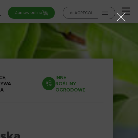
Zamów online
dr AGRECOL
0
E,
INNE
ZYWA
ROŚLINY
ŁA
OGRODOWE
wska