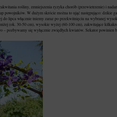
akwitania rośliny, zmniejszenia ryzyka chorób (przewietrzenie) i nada
 powojników. W dużym skrócie można to ująć następująco: dzikie gatun
ej do lipca włącznie tniemy zaraz po przekwitnięciu na wybranej wyso
e niżej (ok. 30-50 cm), wysokie wyżej (60-100 cm), zakwitające kilkak
owo – pozbywamy się wyłącznie zwiędłych kwiatów. Sekator powinien b