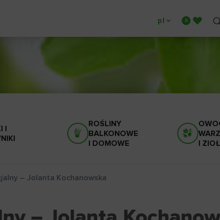
pl
ROŚLINY
OWOC
 I
BALKONOWE
WAR
NIKI
I DOMOWE
I ZIO
cjalny – Jolanta Kochanowska
lny – Jolanta Kochano