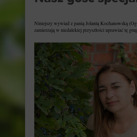
Niniejszy wywiad z panią Jolantą Kochanowską (Og
zamierzają w niedalekiej przyszłości uprawiać tę gr