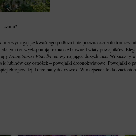
pnączami?
aki nie wymagające kwaśnego podłoża i nie przeznaczone do formowani
zielonym tle, wyeksponują rozmaicie barwne kwiaty powojników. Elega
grupy
Lanuginosa
i
Viticella
nie wymagające dużych cięć. Wdzięczny wi
twie łubinów czy ostróżek – powojniki drobnokwiatowe. Powojniki o p
epiej chropowatej, korze małych drzewek. W miejscach lekko zacienion