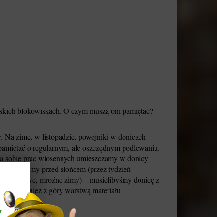
jskich blokowiskach. O czym muszą oni pamiętać?
 Na zimę, w listopadzie, powojniki w donicach
y pamiętać o regularnym, ale oszczędnym podlewaniu.
nia sobie prac wiosennych umieszczamy w donicy
 i osłaniamy przed słońcem (przez tydzień
cą prawdziwe, mroźne zimy) – musielibyśmy donicę z
kryć również z góry warstwą materiału
y