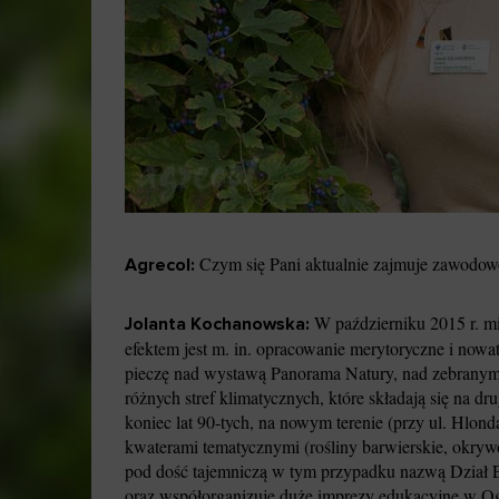
Czym się Pani aktualnie zajmuje zawodow
Agrecol:
W październiku 2015 r. mi
Jolanta Kochanowska:
efektem jest m. in. opracowanie merytoryczne i now
pieczę nad wystawą Panorama Natury, nad zebranymi
różnych stref klimatycznych, które składają się na d
koniec lat 90-tych, na nowym terenie (przy ul. Hlonda
kwaterami tematycznymi (rośliny barwierskie, okrywow
pod dość tajemniczą w tym przypadku nazwą Dział Ed
oraz współorganizuję duże imprezy edukacyjne w Og