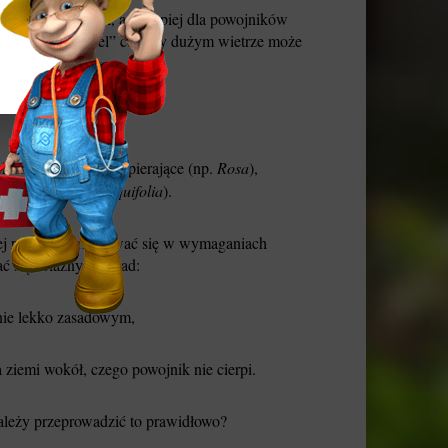
mieni słonecznych, a najlepiej dla powojników
ści tworzą „żagiel” co przy dużym wietrze może
roślin. A są to: wspierające (np.
Rosa
),
rthenocissus quenquifolia
).
ej rośliny; zorientować się w wymaganiach
ć się żelaznych zasad:
ynie lekko zasadowym,
 ziemi wokół, czego powojnik nie cierpi.
ależy przeprowadzić to prawidłowo?