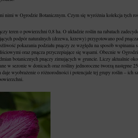
i nimi w Ogrodzie Botanicznym. Czym się wyróżnia kolekcja tych roś
y teren o powierzchni 0,8 ha. O układzie roślin na rabatach zadecy
jących podpór naturalnych (drzewa, krzewy) przygotowano pod pnącza
o możliwość pokazania podziału pnączy ze względu na sposób wspinania
i liściowymi oraz pnącza przyczepiające się wąsami. Obecnie w Ogrod
odmian botanicznych pnączy zimujących w gruncie. Liczy aktualnie o
iane w sezonie w donicach oraz rośliny jednoroczne tworzą następne
daje wyobrażenie o różnorodności i potencjale tej grupy roślin – ich
powierzchni.