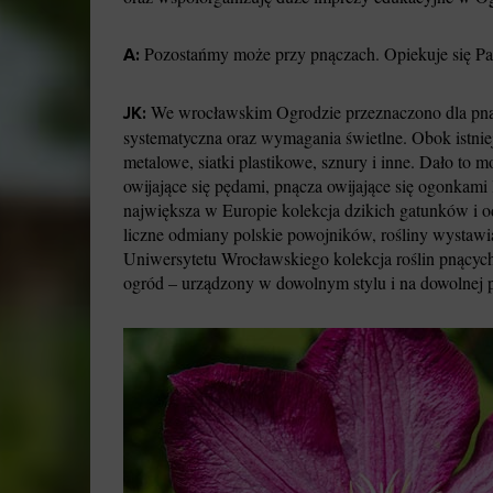
Pozostańmy może przy pnączach. Opiekuje się Pan
A:
We wrocławskim Ogrodzie przeznaczono dla pnącz
JK:
systematyczna oraz wymagania świetlne. Obok istnie
metalowe, siatki plastikowe, sznury i inne. Dało t
owijające się pędami, pnącza owijające się ogonkam
największa w Europie kolekcja dzikich gatunków i 
liczne odmiany polskie powojników, rośliny wystaw
Uniwersytetu Wrocławskiego kolekcja roślin pnących 
ogród – urządzony w dowolnym stylu i na dowolnej 