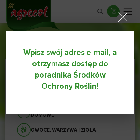
Wpisz swój adres e-mail, a
otrzymasz dostęp do
poradnika Środków
WSZYSTKIE PORADY
Ochrony Roślin!
IGLAKI I TRAWNIKI
ROŚLINY BALKONOWE I
DOMOWE
OWOCE, WARZYWA I ZIOŁA