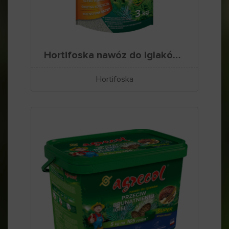
Hortifoska nawóz do iglaków oraz innych drzew i krzewów ozdobnych
Hortifoska