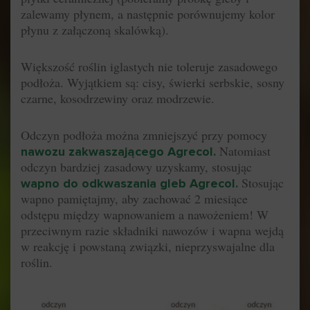
zalewamy płynem, a następnie porównujemy kolor
płynu z załączoną skalówką).
Większość roślin iglastych nie toleruje zasadowego
podłoża. Wyjątkiem są: cisy, świerki serbskie, sosny
czarne, kosodrzewiny oraz modrzewie.
Odczyn podłoża można zmniejszyć przy pomocy
Natomiast
nawozu zakwaszającego Agrecol
.
odczyn bardziej zasadowy uzyskamy, stosując
Stosując
wapno do odkwaszania gleb Agrecol
.
wapno pamiętajmy, aby zachować 2 miesiące
odstępu między wapnowaniem a nawożeniem! W
przeciwnym razie składniki nawozów i wapna wejdą
w reakcję i powstaną związki, nieprzyswajalne dla
roślin.