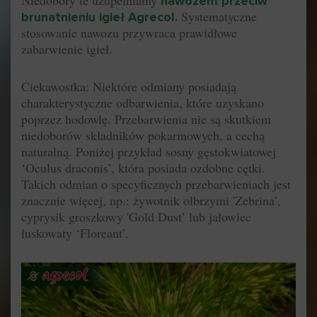
Niedobory te uzupełniamy
nawozem przeciw
Systematyczne
brunatnieniu igieł Agrecol
.
stosowanie nawozu przywraca prawidłowe
zabarwienie igieł.
Ciekawostka: Niektóre odmiany posiadają
charakterystyczne odbarwienia, które uzyskano
poprzez hodowlę. Przebarwienia nie są skutkiem
niedoborów składników pokarmowych, a cechą
naturalną. Poniżej przykład sosny gęstokwiatowej
‘Oculus draconis’, która posiada ozdobne cętki.
Takich odmian o specyficznych przebarwieniach jest
znacznie więcej, np.: żywotnik olbrzymi 'Zebrina’,
cyprysik groszkowy 'Gold Dust’ lub jałowiec
łuskowaty ‘Floreant’.