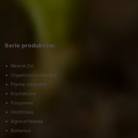
Serie produktów:
Mineral Żel
Organiczno-mineralne
Płynne mineralne
Krystaliczne
Posypowe
Hortifoska
Agrecol Natura
Biohumus