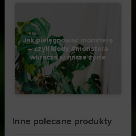
Jak pielęgnować monsterę
– czyli kiedy #monstera
wkracza w nasze życie
Inne polecane produkty