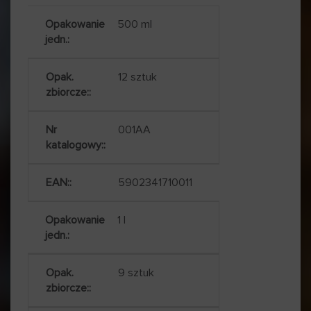
500 ml
12 sztuk
001AA
5902341710011
1 l
9 sztuk