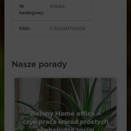
000AA
5 902341710004
Nasze porady
Zielony Home office –
czyli praca wśród prostych
w obsłudze roślin