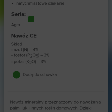
natychmiastowe działanie
Seria:
Agra
Nawóz CE
Skład:
• azot (N) – 4%
• fosfor (P
O
) – 3%
2
5
• potas (K
O) – 3%
2
Dodaj do schowka
Nawóz mineralny przeznaczony do nawożenia
palm, juk i innych roślin domowych. Dzięki