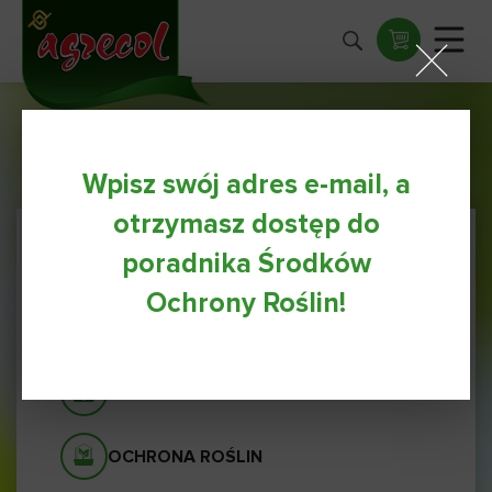
Wpisz swój adres e-mail, a
otrzymasz dostęp do
poradnika Środków
NAWOZY
Ochrony Roślin!
ODŻYWKI
AGRECOL NATURA
OCHRONA ROŚLIN