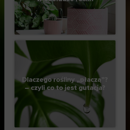
Dlaczego rośliny „płaczą”?
– czyli co to jest gutacja?