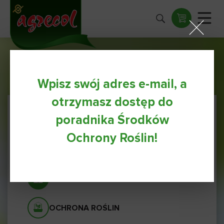
Wpisz swój adres e-mail, a
otrzymasz dostęp do
poradnika Środków
NAWOZY
Ochrony Roślin!
ODŻYWKI
AGRECOL NATURA
OCHRONA ROŚLIN