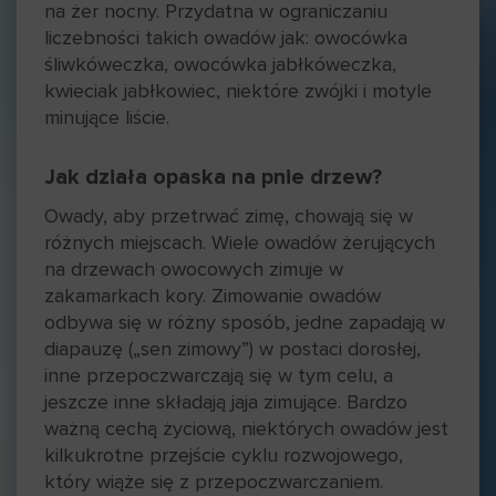
na żer nocny. Przydatna w ograniczaniu
liczebności takich owadów jak: owocówka
śliwkóweczka, owocówka jabłkóweczka,
kwieciak jabłkowiec, niektóre zwójki i motyle
minujące liście.
Jak działa opaska na pnie drzew?
Owady, aby przetrwać zimę, chowają się w
różnych miejscach. Wiele owadów żerujących
na drzewach owocowych zimuje w
zakamarkach kory. Zimowanie owadów
odbywa się w różny sposób, jedne zapadają w
diapauzę („sen zimowy”) w postaci dorosłej,
inne przepoczwarczają się w tym celu, a
jeszcze inne składają jaja zimujące. Bardzo
ważną cechą życiową, niektórych owadów jest
kilkukrotne przejście cyklu rozwojowego,
który wiąże się z przepoczwarczaniem.