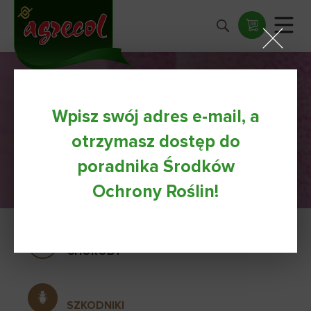
Storczyki
Wpisz swój adres e-mail, a
otrzymasz dostęp do
dr AGRECOL z apteki ogrodnika
poradnika Środków
Ochrony Roślin!
CHOROBY
SZKODNIKI