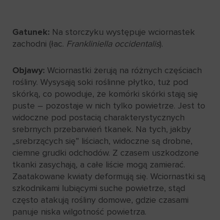
Gatunek:
Na storczyku występuje wciornastek
zachodni (łac.
Frankliniella occidentalis
).
Objawy:
Wciornastki żerują na różnych częściach
rośliny. Wysysają soki roślinne płytko, tuż pod
skórką, co powoduje, że komórki skórki stają się
puste – pozostaje w nich tylko powietrze. Jest to
widoczne pod postacią charakterystycznych
srebrnych przebarwień tkanek. Na tych, jakby
„srebrzących się” liściach, widoczne są drobne,
ciemne grudki odchodów. Z czasem uszkodzone
tkanki zasychają, a całe liście mogą zamierać.
Zaatakowane kwiaty deformują się. Wciornastki są
szkodnikami lubiącymi suche powietrze, stąd
często atakują rośliny domowe, gdzie czasami
panuje niska wilgotność powietrza.